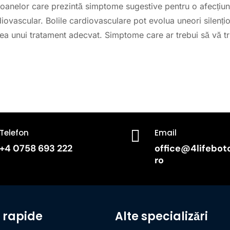
oanelor care prezintă simptome sugestive pentru o afecțiune 
diovascular. Bolile cardiovasculare pot evolua uneori silenți
rea unui tratament adecvat. Simptome care ar trebui să vă tr

Telefon
Email
+4 0758 693 222
office@4lifebot
ro
i rapide
Alte specializări