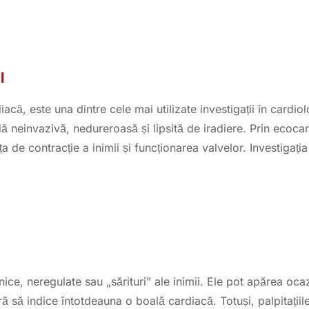
I
că, este una dintre cele mai utilizate investigații în cardio
todă neinvazivă, nedureroasă și lipsită de iradiere. Prin eco
orța de contracție a inimii și funcționarea valvelor. Investiga
nice, neregulate sau „sărituri” ale inimii. Ele pot apărea oca
ră să indice întotdeauna o boală cardiacă. Totuși, palpitațiil