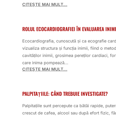
CITEȘTE MAI MULT...
ROLUL ECOCARDIOGRAFIEI ÎN EVALUAREA INIMI
Ecocardiografia, cunoscută și ca ecografie cardia
vizualiza structura și funcția inimii, fiind o me
cavităților inimii, grosimea pereților cardiaci, f
care inima pompează...
CITEȘTE MAI MULT...
PALPITAȚIILE: CÂND TREBUIE INVESTIGATE?
Palpitațiile sunt percepute ca bătăi rapide, puter
crescut de cafea, alcool sau după efort fizic, fă