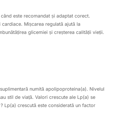
ci când este recomandat și adaptat corect.
ii cardiace. Mișcarea regulată ajută la
bunătățirea glicemiei și creșterea calității vieții.
suplimentară numită apolipoproteina(a). Nivelul
u stil de viață. Valori crescute ale Lp(a) se
)? Lp(a) crescută este considerată un factor