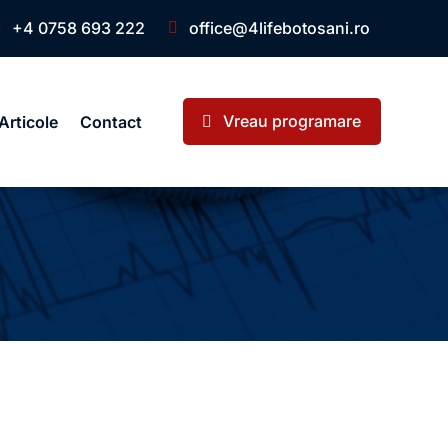
+4 0758 693 222
office@4lifebotosani.ro
Vreau programare
Articole
Contact