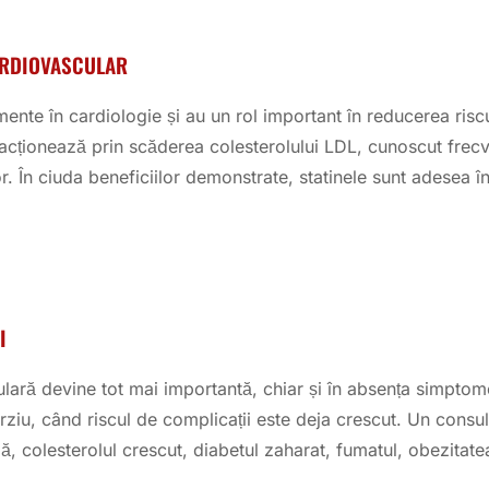
CARDIOVASCULAR
mente în cardiologie și au un rol important în reducerea risc
 acționează prin scăderea colesterolului LDL, cunoscut frecve
r. În ciuda beneficiilor demonstrate, statinele sunt adesea în
I
ară devine tot mai importantă, chiar și în absența simptomel
rziu, când riscul de complicații este deja crescut. Un consult
lă, colesterolul crescut, diabetul zaharat, fumatul, obezitat