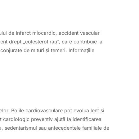
ului de infarct miocardic, accident vascular
nt drept „colesterol rău”, care contribuie la
conjurate de mituri și temeri. Informațiile
or. Bolile cardiovasculare pot evolua lent și
 cardiologic preventiv ajută la identificarea
ea, sedentarismul sau antecedentele familiale de