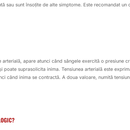
tă sau sunt însoțite de alte simptome. Este recomandat un co
 arterială, apare atunci când sângele exercită o presiune cre
 poate suprasolicita inima. Tensiunea arterială este exprim
unci când inima se contractă. A doua valoare, numită tensiune
LOGIC?