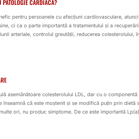
CU PATOLOGIE CARDIACĂ?
 benefic pentru persoanele cu afecțiuni cardiovasculare, atun
n sine, ci ca o parte importantă a tratamentului și a recuperăr
nii arteriale, controlul greutății, reducerea colesterolului, îm
ARE
iculă asemănătoare colesterolului LDL, dar cu o componentă 
 înseamnă că este moștenit și se modifică puțin prin dietă sa
e multe ori, nu produc simptome. De ce este importantă Lp(a