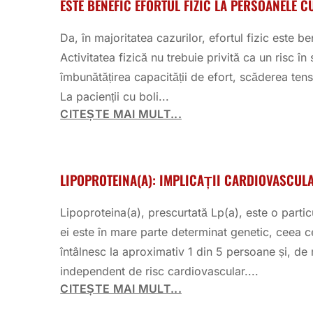
ESTE BENEFIC EFORTUL FIZIC LA PERSOANELE 
Da, în majoritatea cazurilor, efortul fizic este
Activitatea fizică nu trebuie privită ca un risc î
îmbunătățirea capacității de efort, scăderea tensiu
La pacienții cu boli...
CITEȘTE MAI MULT...
LIPOPROTEINA(A): IMPLICAȚII CARDIOVASCUL
Lipoproteina(a), prescurtată Lp(a), este o part
ei este în mare parte determinat genetic, ceea ce
întâlnesc la aproximativ 1 din 5 persoane și, d
independent de risc cardiovascular....
CITEȘTE MAI MULT...