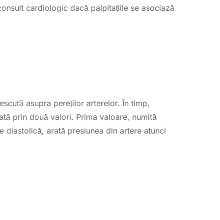
nsult cardiologic dacă palpitațiile se asociază
scută asupra pereților arterelor. În timp,
ată prin două valori. Prima valoare, numită
 diastolică, arată presiunea din artere atunci