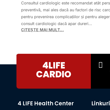
Consultul cardiologic este recomandat atât pers
preventivă, mai ales dacă au factori de risc car
pentru prevenirea complicațiilor și pentru alege
consult cardiologic dacă apar dureri...
CITEȘTE MAI MULT...
4LIFE

CARDIO
4 LIFE Health Center
Linkur