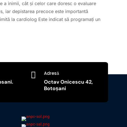
a inimii, cât și celor care doresc o evaluare
os, iar depistarea precoce este importantă
imită la cardiolog Este indicat să programați un

Adresă
osani.
Octav Onicescu 42,
Botoșani